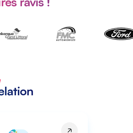
res ravis !
!
elation