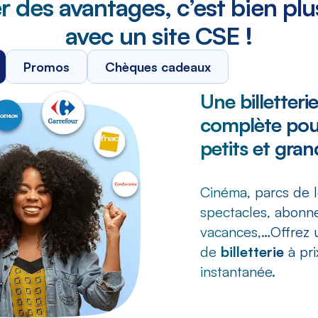
r des avantages, c’est bien plu
avec un site CSE !
Promos
Chèques cadeaux
Une billetteri
complète pour
petits et gran
Cinéma, parcs de lo
spectacles, abonn
vacances,…Offrez u
de
billetterie
à pri
instantanée.