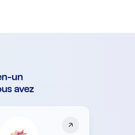
en-un
ous avez