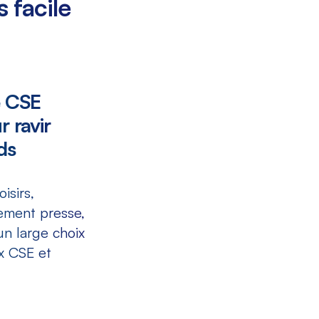
s facile
e CSE
 ravir
ds
isirs,
ement presse,
n large choix
x CSE et