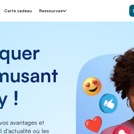
Carte cadeau
Ressources
quer
musant
y !
vos avantages et
l d’actualité où les