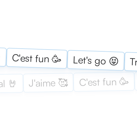

C'est fun 🥳
Let's go 😝
T
C'est fun 🥳
J'aime 🥰
al 🤘