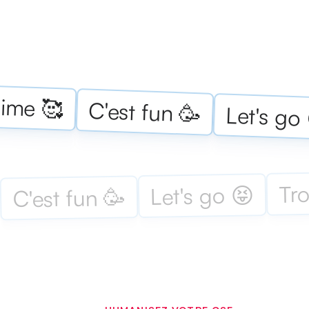
aime 🥰
C'est fun 🥳
Let's go
Tro
Let's go 😝
C'est fun 🥳