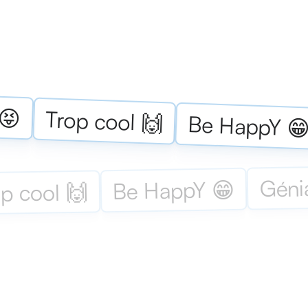
 😝
Trop cool 🙌
Be HappY 
Géni
Be HappY 😁
p cool 🙌