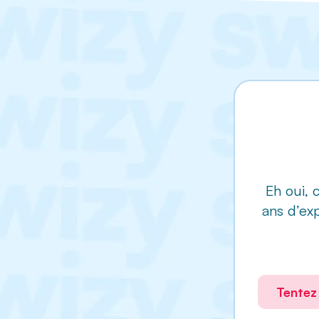
Eh oui, 
ans d’ex
Tentez 