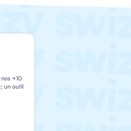
, nos +10
 un outil