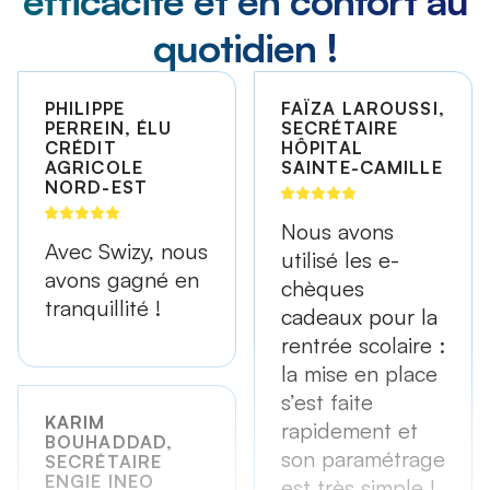
efficacité et en confort au
quotidien !
PHILIPPE
FAÏZA LAROUSSI,
PERREIN, ÉLU
SECRÉTAIRE
CRÉDIT
HÔPITAL
AGRICOLE
SAINTE-CAMILLE
NORD-EST
Nous avons
Avec Swizy, nous
utilisé les e-
avons gagné en
chèques
tranquillité !
cadeaux pour la
rentrée scolaire :
la mise en place
s’est faite
KARIM
rapidement et
BOUHADDAD,
son paramétrage
SECRÉTAIRE
ENGIE INEO
est très simple !