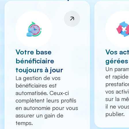
Votre base
Vos act
bénéficiaire
gérées
toujours à jour
Un param
et rapide
La gestion de vos
prestati
bénéficiaires est
vos activ
automatisée. Ceux-ci
sur la m
complètent leurs profils
il ne vou
en autonomie pour vous
publier.
assurer un gain de
temps.