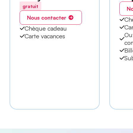
gratuit
No
Nous contacter
Ch
Ca
Chèque cadeau
Out
Carte vacances
co
Bil
Sub