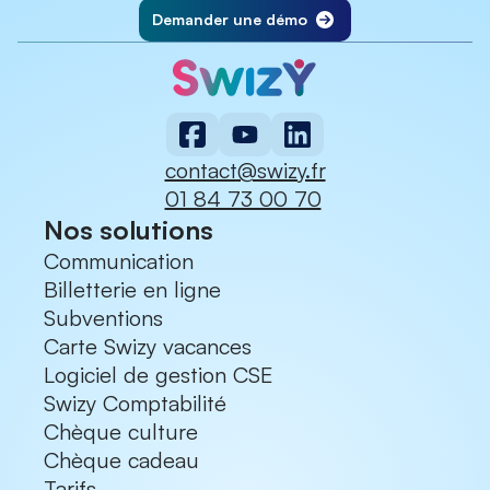
par exemple,
la distribution de
Demander une démo
solutions CSE qui s’offrent à vous,
chèques culture
, une solution
nous vous conseillons de lire notre
innovante et 100 % digitale pour
guide que vous trouverez sur notre
offrir à vos bénéficiaires un accès
blog.
simple et immédiat à la culture
tout en assurant la conformité
contact@swizy.fr
URSSAF.
01 84 73 00 70
Gagner du temps
Nos solutions
Communication
Billetterie en ligne
Subventions
Carte Swizy vacances
Logiciel de gestion CSE
Swizy Comptabilité
Chèque culture
Chèque cadeau
Tarifs