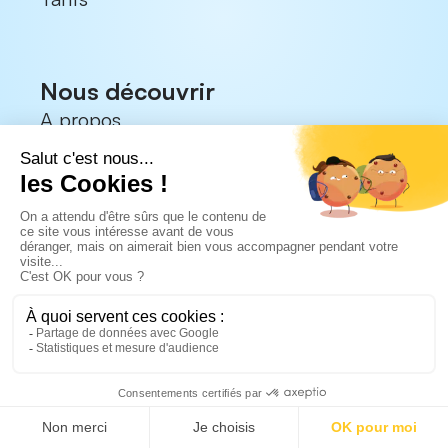
Nous découvrir
A propos
Mentions légales
Nous rejoindre
Devenir partenaire
Nos ressources
Demander une démo
Actualités du blog
Les Éductours Swizy
Les Webinaires Swizy
Politique de confidentialité