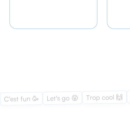
Trop cool 🙌
Let's go 😝
C'est fun 🥳