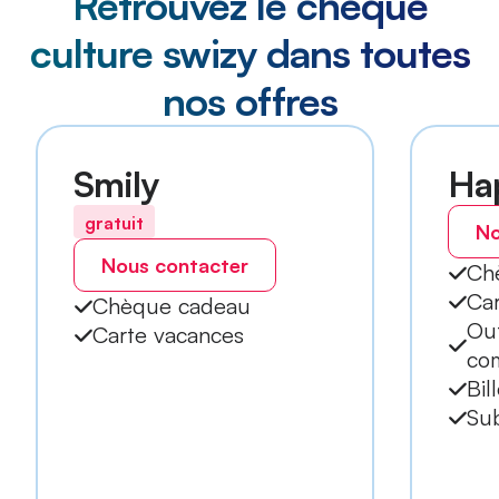
Retrouvez le chèque
culture swizy dans toutes
nos offres
Smily
Ha
gratuit
No
Nous contacter
Ch
Ca
Chèque cadeau
Out
Carte vacances
co
Bil
Sub