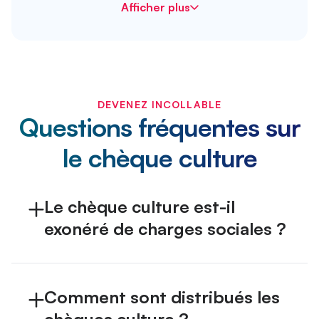
Afficher plus
DEVENEZ INCOLLABLE
Questions fréquentes sur
le chèque culture
Le chèque culture est-il
exonéré de charges sociales ?
Oui. Il est 100 % exonéré s’il est
utilisé exclusivement pour des
activités ou biens culturels, sans
Comment sont distribués les
condition de lien à un événement