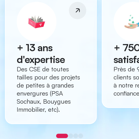
+ 13 ans
+ 750
d'expertise
satisf
Des CSE de toutes
Près de 
tailles pour des projets
clients s
de petites à grandes
à notre r
envergures (PSA
confianc
Sochaux, Bouygues
Immobilier, etc).