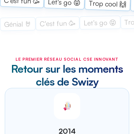
C'est fun 🥳
Let's go 😝
Trop cool 🙌
Tro
Let's go 😝
C'est fun 🥳
Génial 🤘
LE PREMIER RÉSEAU SOCIAL CSE INNOVANT
Retour sur les moments
clés de Swizy
2014