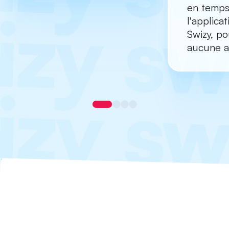
en temps 
l'applica
Swizy, po
aucune ac