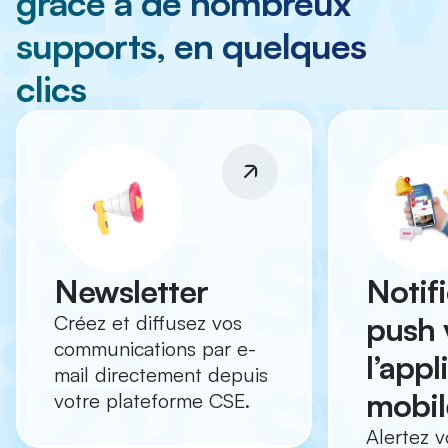
grâce à de nombreux
supports, en quelques
clics
Newsletter
Notif
push 
Créez et diffusez vos
communications par e-
l’appl
mail directement depuis
mobil
votre plateforme CSE.
Alertez v