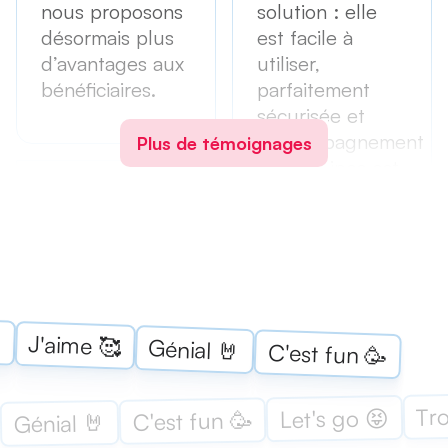
nous proposons
solution : elle
désormais plus
est facile à
d’avantages aux
utiliser,
bénéficiaires.
parfaitement
sécurisée et
l’accompagnement
Plus de témoignages
des équipes est
excellent.
CSE BNP
PARIBAS ÎLE-DE-
FRANCE OUEST
— 2 000
BÉNÉFICIAIRES
FRANÇOISE
BELINGARD,
« Le support

PERMANENTE
J'aime 🥰
Génial 🤘
C'est fun 🥳
Swizy a été
BOUYGUES
IMMOBILIER
réactif et
efficace lors du
Tro
Let's go 😝
C'est fun 🥳
Génial 🤘
lancement de la
Les équipes