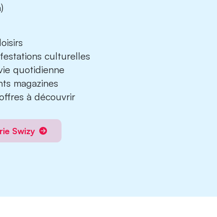
)
oisirs
stations culturelles
vie quotidienne
ts magazines
offres à découvrir
erie Swizy