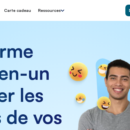
Carte cadeau
Ressources
orme
-en-un
er les
 de vos