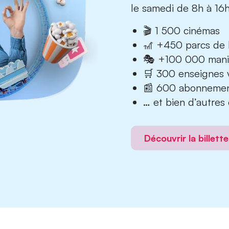
le samedi de 8h à 16h
🎬 1 500 cinémas
🎢 +450 parcs de l
🎭 +100 000 manife
🛒 300 enseignes 
📰 600 abonnemen
… et bien d’autres 
Découvrir la billett