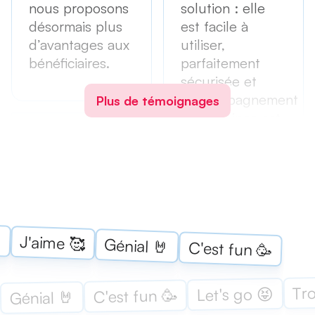
nous proposons
solution : elle
désormais plus
est facile à
d’avantages aux
utiliser,
bénéficiaires.
parfaitement
sécurisée et
l’accompagnement
Plus de témoignages
des équipes est
excellent.
CSE BNP
PARIBAS ÎLE-DE-
FRANCE OUEST
— 2 000
BÉNÉFICIAIRES
FRANÇOISE
BELINGARD,
« Le support

PERMANENTE
J'aime 🥰
Génial 🤘
C'est fun 🥳
Swizy a été
BOUYGUES
IMMOBILIER
réactif et
efficace lors du
Tro
Let's go 😝
C'est fun 🥳
Génial 🤘
lancement de la
Les équipes