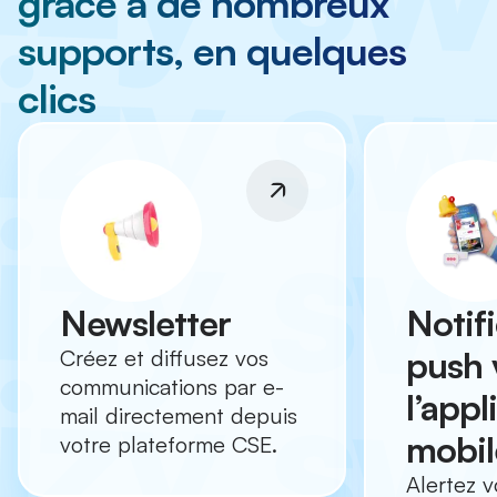
grâce à de nombreux
supports, en quelques
clics
Newsletter
Notif
push 
Créez et diffusez vos
communications par e-
l’appl
mail directement depuis
mobil
votre plateforme CSE.
Alertez v