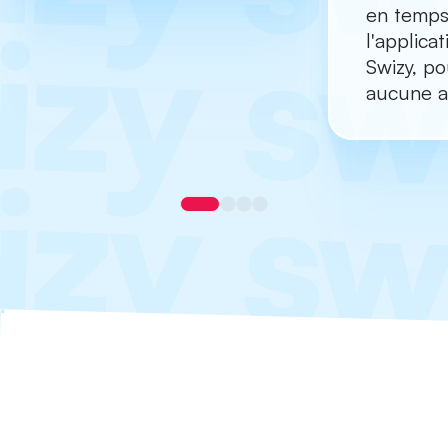
en temps 
l'applica
Swizy, po
aucune ac